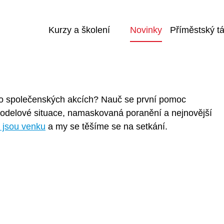
h akcí 2026
Kurzy a školení
Novinky
Příměstský t
ebo společenských akcích? Nauč se první pomoc
Modelové situace, namaskovaná poranění a nejnovější
 jsou venku
a my se těšíme se na setkání.