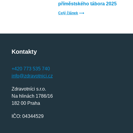
příměstského tábora 2025
Celý článek
⟶
Kontakty
+420 773 535 740
info@zdravotnici.cz
Zdravotníci s.r.o.
Na hlinách 1786/16
182 00 Praha
IČO: 04344529