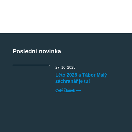
Poslední novinka
27. 10. 2025
Léto 2026 a Tábor Malý
záchranář je tu!
Celý článek
⟶