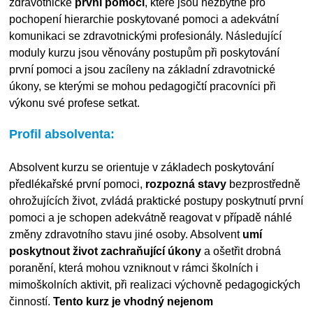
zdravotnické
první pomoci
, které jsou nezbytné pro
pochopení hierarchie poskytované pomoci a adekvátní
komunikaci se zdravotnickými profesionály. Následující
moduly kurzu jsou věnovány postupům při poskytování
první pomoci a jsou zacíleny na základní zdravotnické
úkony, se kterými se mohou pedagogičtí pracovníci při
výkonu své profese setkat.
Profil absolventa:
Absolvent kurzu se orientuje v základech poskytování
předlékařské první pomoci,
rozpozná stavy
bezprostředně
ohrožujících život, zvládá praktické postupy poskytnutí první
pomoci a je schopen adekvátně reagovat v případě náhlé
změny zdravotního stavu jiné osoby. Absolvent
umí
poskytnout život zachraňující úkony
a ošetřit drobná
poranění, která mohou vzniknout v rámci školních i
mimoškolních aktivit, při realizaci výchovně pedagogických
činností.
Tento kurz je vhodný nejenom