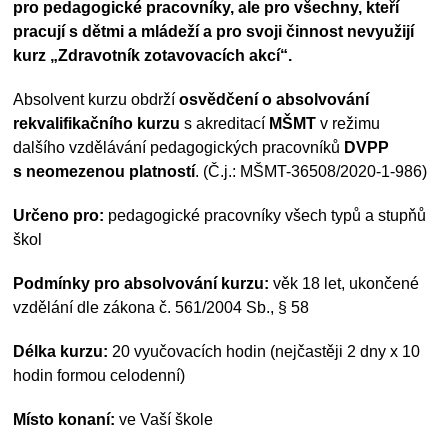
pro pedagogické pracovníky, ale pro všechny, kteří
pracují s dětmi a mládeží a pro svoji činnost nevyužijí
kurz „Zdravotník zotavovacích akcí“.
Absolvent kurzu obdrží
osvědčení o absolvování
rekvalifikačního kurzu
s akreditací
MŠMT
v režimu
dalšího vzdělávání pedagogických pracovníků
DVPP
s neomezenou platností
. (Č.j.: MŠMT-36508/2020-1-986)
Určeno pro:
pedagogické pracovníky všech typů a stupňů
škol
Podmínky pro absolvování kurzu:
věk 18 let, ukončené
vzdělání dle zákona č. 561/2004 Sb., § 58
Délka kurzu:
20 vyučovacích hodin (nejčastěji 2 dny x 10
hodin formou celodenní)
Místo konaní:
ve Vaší škole